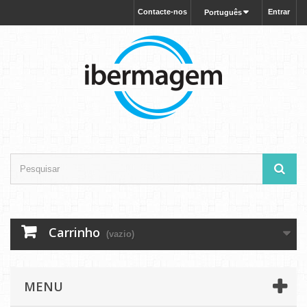
Contacte-nos
Entrar
Português
Carrinho
(vazio)
MENU