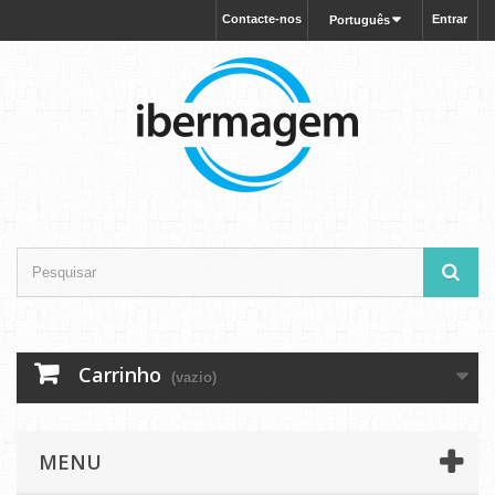
Contacte-nos
Entrar
Português
Carrinho
(vazio)
MENU