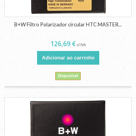
B+W Filtro Polarizador circular HTC MASTER...
126,69 €
c/ IVA
Adicionar ao carrinho
Disponível