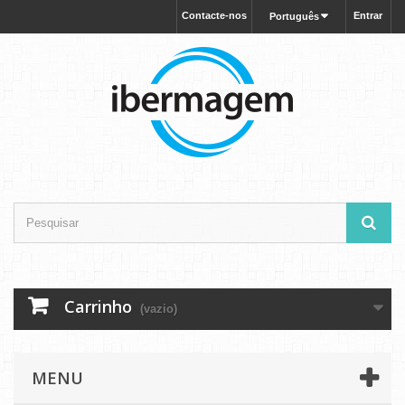
Contacte-nos
Entrar
Português
Carrinho
(vazio)
MENU