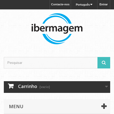
Contacte-nos
Entrar
Português
Carrinho
(vazio)
MENU