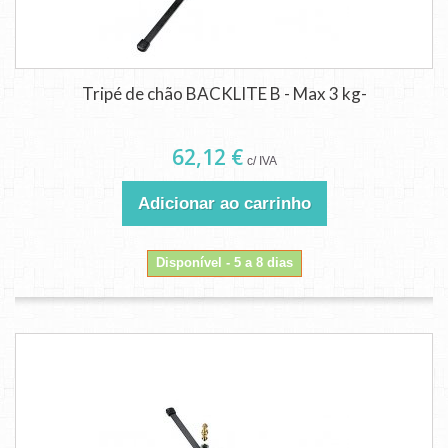
Tripé de chão BACKLITE B - Max 3 kg-
62,12 €
c/ IVA
Adicionar ao carrinho
Disponível - 5 a 8 dias