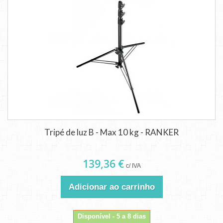
Tripé de luz B - Max 10 kg - RANKER
139,36 €
c/ IVA
Adicionar ao carrinho
Disponível - 5 a 8 dias