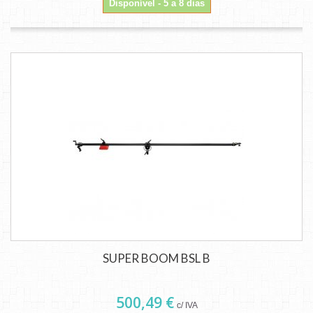
Disponível - 5 a 8 dias
SUPER BOOM BSL B
500,49 €
c/ IVA