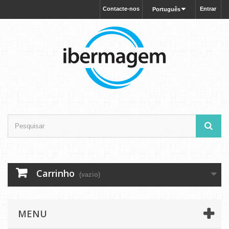
Contacte-nos
Entrar
Português
Carrinho
(vazio)
MENU