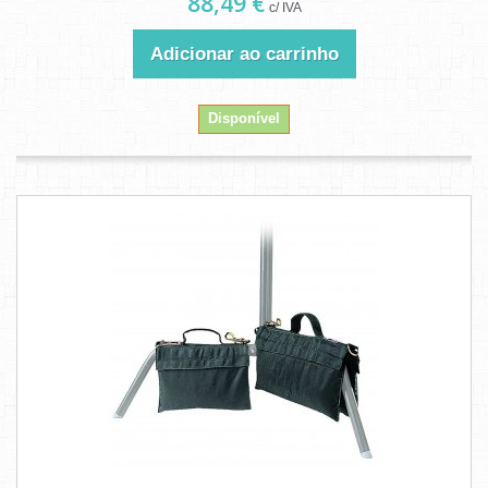
88,49 €
c/ IVA
Adicionar ao carrinho
Disponível