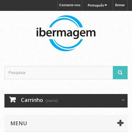
Contacte-nos
Entrar
Português
Carrinho
(vazio)
MENU