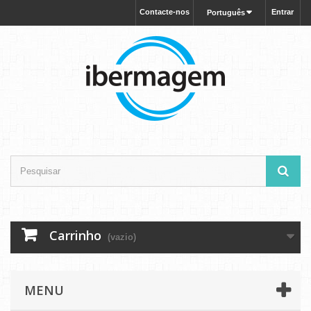
Contacte-nos
Entrar
Português
Carrinho
(vazio)
MENU