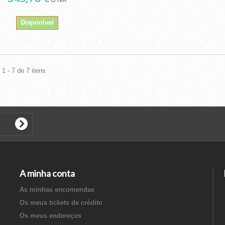
Disponível
1 - 7 de 7 itens
A minha conta
As minhas encomendas
Os meus tickets de crédito
Os meus endereços