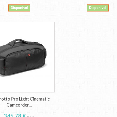
Disponível
Disponível
otto Pro Light Cinematic
Camcorder...
345,78 €
c/ IVA