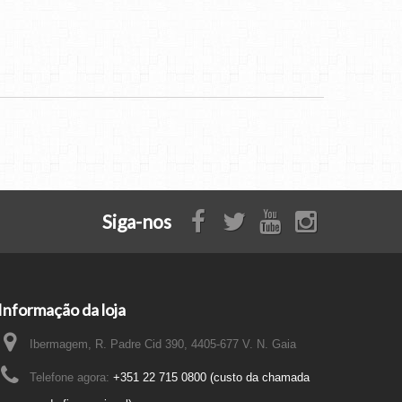
Siga-nos
Informação da loja
Ibermagem, R. Padre Cid 390, 4405-677 V. N. Gaia
Telefone agora:
+351 22 715 0800 (custo da chamada