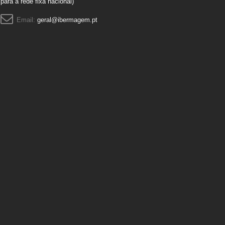
para a rede fixa nacional)
Email:
geral@ibermagem.pt