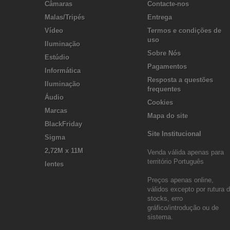
Câmaras
Contacte-nos
Malas/Tripés
Entrega
Vídeo
Termos e condições de
uso
Iluminação
Sobre Nós
Estúdio
Pagamentos
Informática
Resposta a questões
Iluminação
frequentes
Áudio
Cookies
Marcas
Mapa do site
BlackFriday
Site Institucional
Sigma
2,72M x 11M
Venda válida apenas para
território Português
lentes
Preços apenas online,
válidos excepto por rutura 
stocks, erro
gráfico/introdução ou de
sistema.