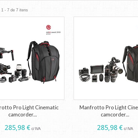
1 - 7 de 7 itens
otto Pro Light Cinematic
Manfrotto Pro Light Cin
camcorder...
camcorder...
285,98 €
285,98 €
c/ IVA
c/ IVA