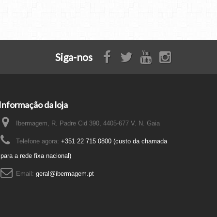
Siga-nos
Informação da loja
Ibermagem, R. Padre Cid 390, 4405-677 V. N. Gaia
Telefone agora:
+351 22 715 0800 (custo da chamada
para a rede fixa nacional)
Email:
geral@ibermagem.pt