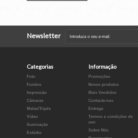
Newsletter
Categorias
Informação
Foto
Promoções
Fundos
Novos produtos
Impressão
Mais Vendidos
Câmaras
Contacte-nos
Malas/Tripés
Entrega
Vídeo
Termos e condições de
uso
Iluminação
Sobre Nós
Estúdio