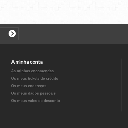
A minha conta
As minhas encomendas
Os meus tickets de crédito
Os meus endereços
Os meus dados pessoais
Os meus vales de desconto