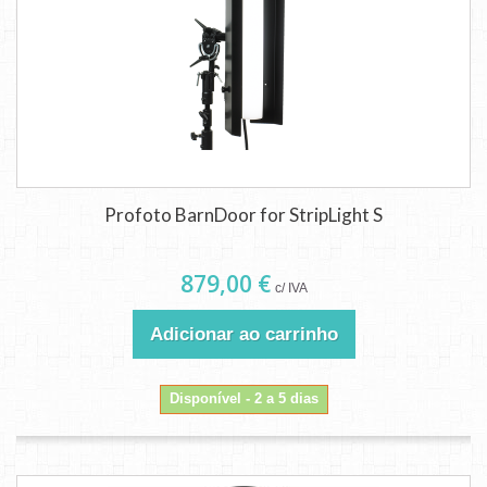
Profoto BarnDoor for StripLight S
879,00 €
c/ IVA
Adicionar ao carrinho
Disponível - 2 a 5 dias