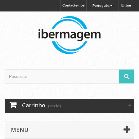
Contacte-nos
Entrar
Português
Carrinho
(vazio)
MENU