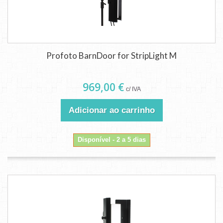
Profoto BarnDoor for StripLight M
969,00 €
c/ IVA
Adicionar ao carrinho
Disponível - 2 a 5 dias