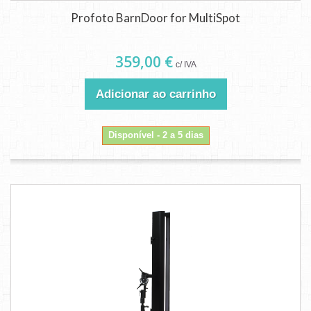
Profoto BarnDoor for MultiSpot
359,00 €
c/ IVA
Adicionar ao carrinho
Disponível - 2 a 5 dias