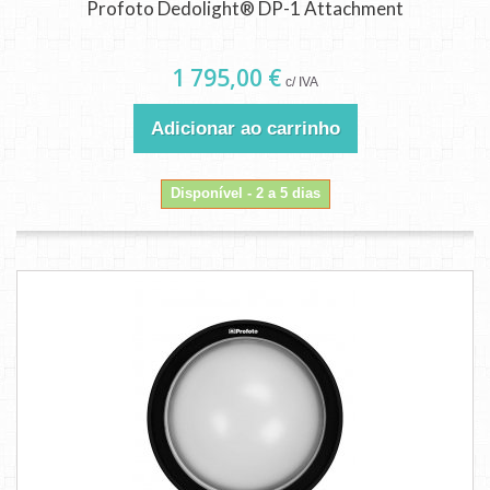
Profoto Dedolight® DP-1 Attachment
1 795,00 €
c/ IVA
Adicionar ao carrinho
Disponível - 2 a 5 dias