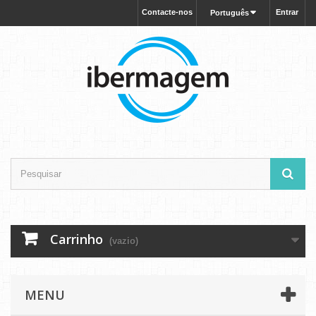
Contacte-nos
Entrar
Português
Carrinho
(vazio)
MENU