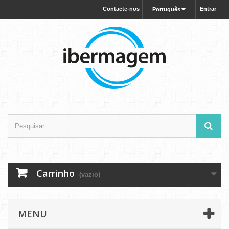
Contacte-nos
Entrar
Português
Carrinho
(vazio)
MENU