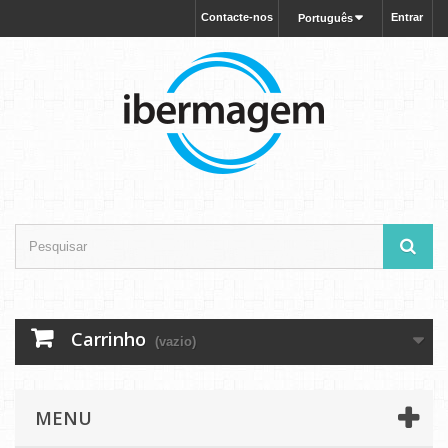
Contacte-nos
Entrar
Português
Carrinho
(vazio)
MENU