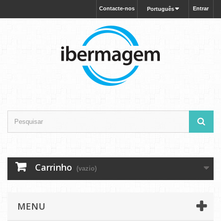
Contacte-nos
Entrar
Português
Carrinho
(vazio)
MENU