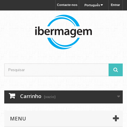
Contacte-nos
Entrar
Português
Carrinho
(vazio)
MENU