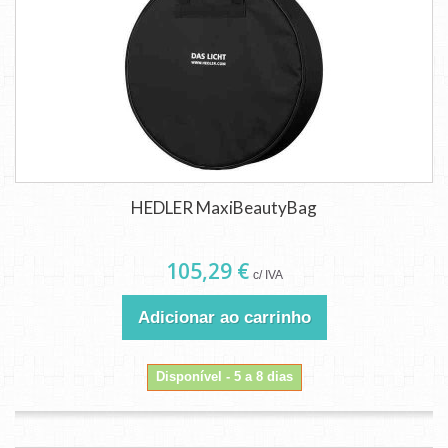
HEDLER MaxiBeautyBag
105,29 €
c/ IVA
Adicionar ao carrinho
Disponível - 5 a 8 dias