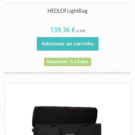
HEDLER LightBag
139,36 €
c/ IVA
Adicionar ao carrinho
Disponível - 5 a 8 dias