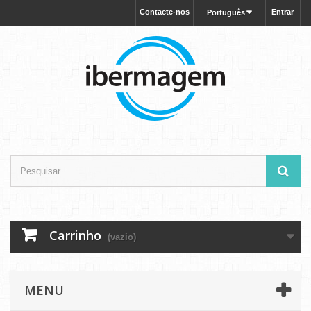
Contacte-nos
Entrar
Português
Carrinho
(vazio)
MENU