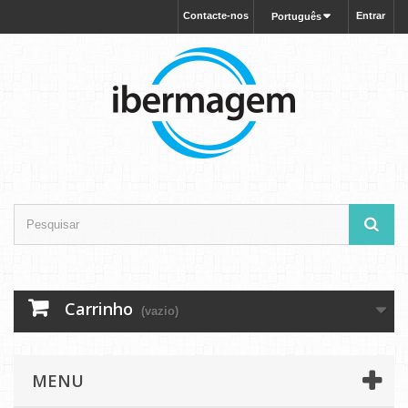
Contacte-nos
Entrar
Português
Carrinho
(vazio)
MENU