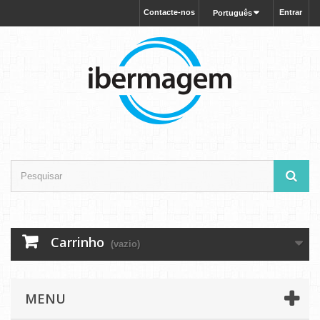
Contacte-nos
Entrar
Português
Carrinho
(vazio)
MENU