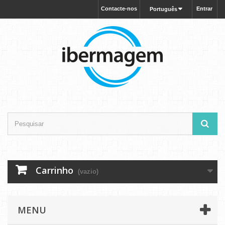
Contacte-nos
Entrar
Português
Carrinho
(vazio)
MENU