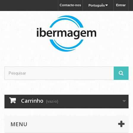
Contacte-nos
Entrar
Português
Carrinho
(vazio)
MENU