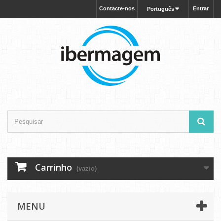
Contacte-nos
Entrar
Português
Carrinho
(vazio)
MENU