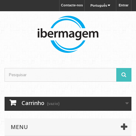
Contacte-nos
Entrar
Português
Carrinho
(vazio)
MENU