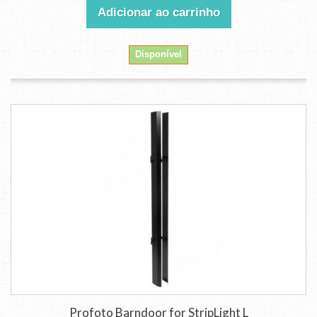
Adicionar ao carrinho
Disponível
Profoto Barndoor for StripLight L