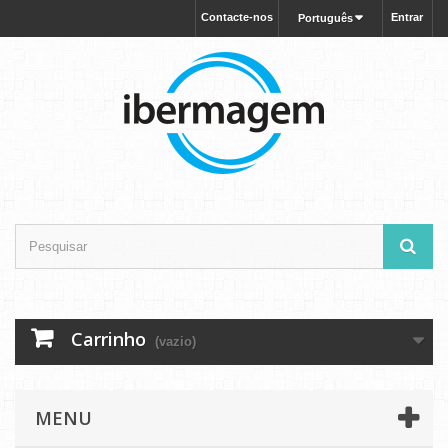
Contacte-nos
Entrar
Português
Carrinho
(vazio)
MENU