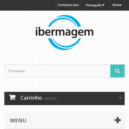
Contacte-nos
Entrar
Português
Carrinho
(vazio)
MENU