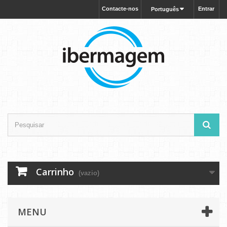
Contacte-nos
Entrar
Português
Carrinho
(vazio)
MENU