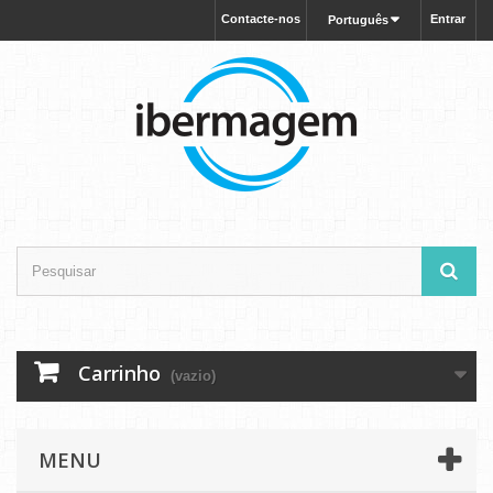
Contacte-nos
Entrar
Português
Carrinho
(vazio)
MENU