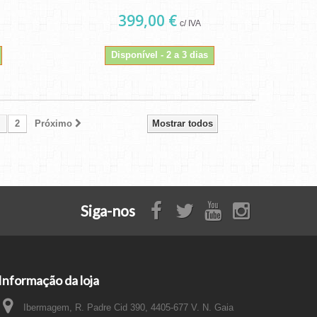
399,00 €
c/ IVA
Disponível - 2 a 3 dias
2
Próximo
Mostrar todos
Siga-nos
Informação da loja
Ibermagem, R. Padre Cid 390, 4405-677 V. N. Gaia