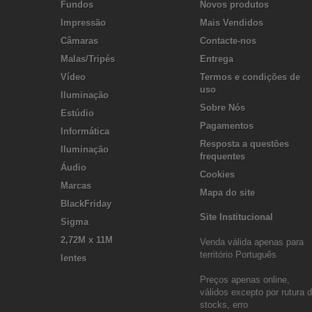
Fundos
Novos produtos
Impressão
Mais Vendidos
Câmaras
Contacte-nos
Malas/Tripés
Entrega
Vídeo
Termos e condições de
uso
Iluminação
Sobre Nós
Estúdio
Pagamentos
Informática
Resposta a questões
Iluminação
frequentes
Áudio
Cookies
Marcas
Mapa do site
BlackFriday
Site Institucional
Sigma
2,72M x 11M
Venda válida apenas para
território Português
lentes
Preços apenas online,
válidos excepto por rutura 
stocks, erro