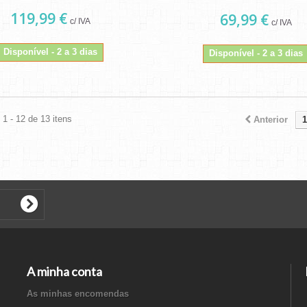
119,99 €
69,99 €
c/ IVA
c/ IVA
Disponível - 2 a 3 dias
Disponível - 2 a 3 dias
1 - 12 de 13 itens
Anterior
1
A minha conta
As minhas encomendas