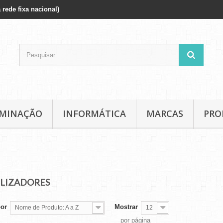
 rede fixa nacional)
UMINAÇÃO
INFORMÁTICA
MARCAS
PRO
ILIZADORES
por
Mostrar
Nome de Produto: A a Z
12
por página