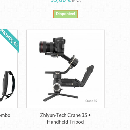
c/ IVA
Disponível
PROMOÇÃO
Combo
Zhiyun-Tech Crane 3S +
Handheld Tripod