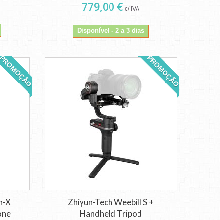
779,00 €
c/ IVA
Disponível - 2 a 3 dias
PROMOÇÃO
PROMOÇÃO
h-X
Zhiyun-Tech Weebill S +
one
Handheld Tripod