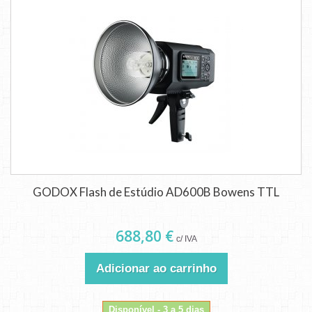
GODOX Flash de Estúdio AD600B Bowens TTL
688,80 €
c/ IVA
Adicionar ao carrinho
Disponível - 3 a 5 dias