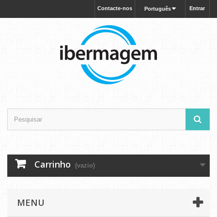
Contacte-nos
Entrar
Português
Carrinho
(vazio)
MENU