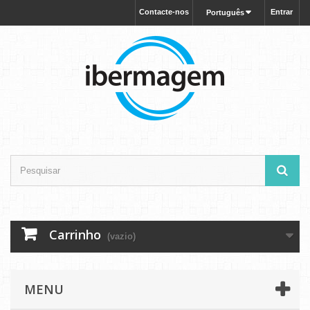
Contacte-nos
Entrar
Português
Carrinho
(vazio)
MENU