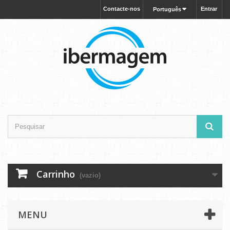
Contacte-nos
Entrar
Português
Carrinho
(vazio)
MENU