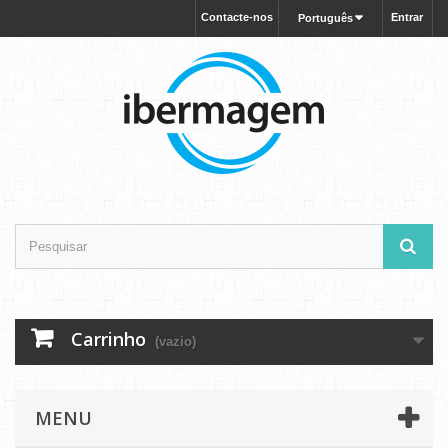
Contacte-nos
Entrar
Português
Carrinho
(vazio)
MENU