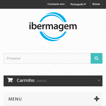
Contacte-nos
Entrar
Português
Carrinho
(vazio)
MENU