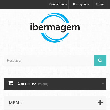
Contacte-nos
Entrar
Português
Carrinho
(vazio)
MENU