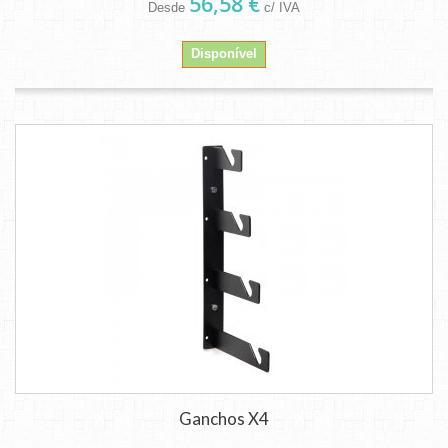
56,58 €
Desde
c/ IVA
Disponível
Ganchos X4