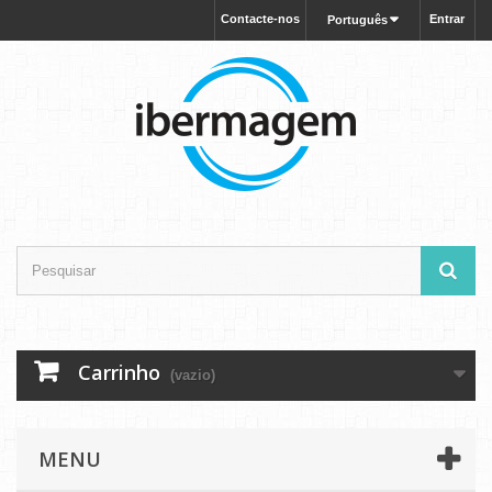
Contacte-nos
Entrar
Português
Carrinho
(vazio)
MENU